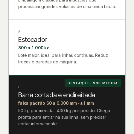
processam grandes volumes de uma única bitola.
B
Estocador
800 a 1.000 kg
Lote maior, ideal para linhas contínuas. Reduz
trocas e paradas de máquina.
DESTAQUE · SOB MEDIDA
C
Barra cortada e endireitada
faixa padrão 60 a 6.000 mm · ±1 mm
50 kg por medida · 400 kg por pedido. Chega
pronta para entrar na sua linha, sem precisar
cortar internamente.