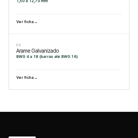
1,50 a 12,70 mm
→
Ver ficha
05
Arame Galvanizado
BWG 4 a 18 (barras até BWG 16)
→
Ver ficha